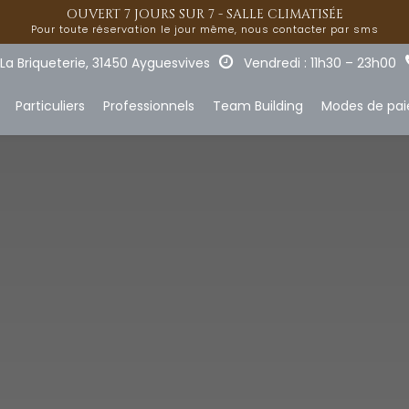
OUVERT 7 JOURS SUR 7 - SALLE CLIMATISÉE
Pour toute réservation le jour même, nous contacter par sms
La Briqueterie, 31450 Ayguesvives
Vendredi : 11h30 – 23h00
Particuliers
Professionnels
Team Building
Modes de pa