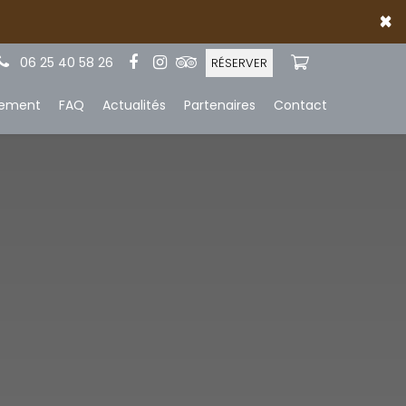
×
06 25 40 58 26
RÉSERVER
iement
FAQ
Actualités
Partenaires
Contact