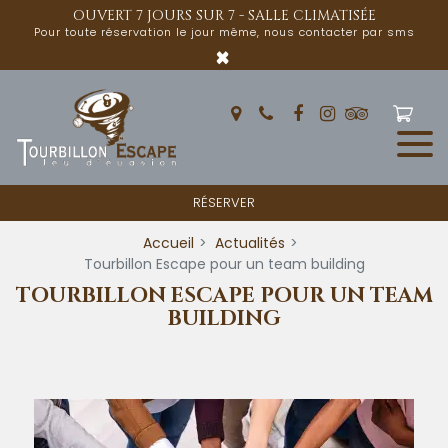
Panneau de gestion des cookies
OUVERT 7 JOURS SUR 7 - SALLE CLIMATISÉE
Pour toute réservation le jour même, nous contacter par sms
×
RÉSERVER
Accueil
Actualités
Tourbillon Escape pour un team building
TOURBILLON ESCAPE POUR UN TEAM
BUILDING