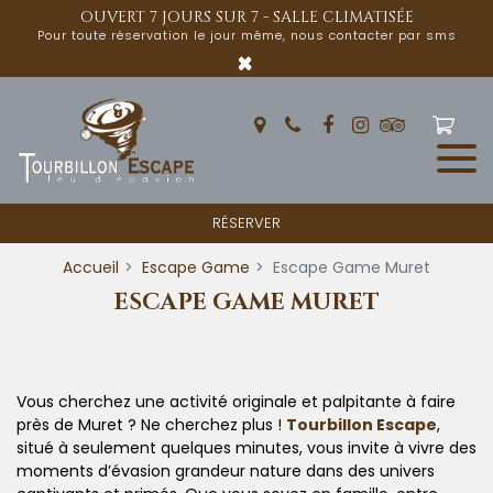
Panneau de gestion des cookies
OUVERT 7 JOURS SUR 7 - SALLE CLIMATISÉE
Pour toute réservation le jour même, nous contacter par sms
×
RÉSERVER
Accueil
Escape Game
Escape Game Muret
ESCAPE GAME MURET
Vous cherchez une activité originale et palpitante à faire
près de Muret ? Ne cherchez plus !
Tourbillon Escape
,
situé à seulement quelques minutes, vous invite à vivre des
moments d’évasion grandeur nature dans des univers