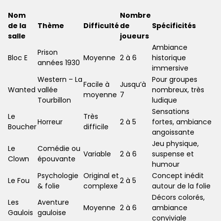
Nom
Nombre
de la
Thème
Difficulté
de
Spécificités
salle
joueurs
Ambiance
Prison
Bloc E
Moyenne
2 à 6
historique
années 1930
immersive
Western – La
Pour groupes
Facile à
Jusqu’à
Wanted
vallée
nombreux, très
moyenne
7
Tourbillon
ludique
Sensations
Le
Très
Horreur
2 à 5
fortes, ambiance
Boucher
difficile
angoissante
Jeu physique,
Le
Comédie ou
Variable
2 à 6
suspense et
Clown
épouvante
humour
Psychologie
Original et
Concept inédit
Le Fou
2 à 5
& folie
complexe
autour de la folie
Décors colorés,
Les
Aventure
Moyenne
2 à 6
ambiance
Gaulois
gauloise
conviviale