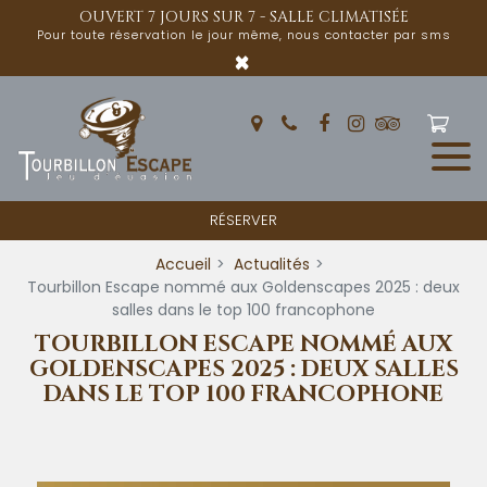
Panneau de gestion des cookies
OUVERT 7 JOURS SUR 7 - SALLE CLIMATISÉE
Pour toute réservation le jour même, nous contacter par sms
×
RÉSERVER
Accueil
Actualités
Tourbillon Escape nommé aux Goldenscapes 2025 : deux
salles dans le top 100 francophone
TOURBILLON ESCAPE NOMMÉ AUX
GOLDENSCAPES 2025 : DEUX SALLES
DANS LE TOP 100 FRANCOPHONE