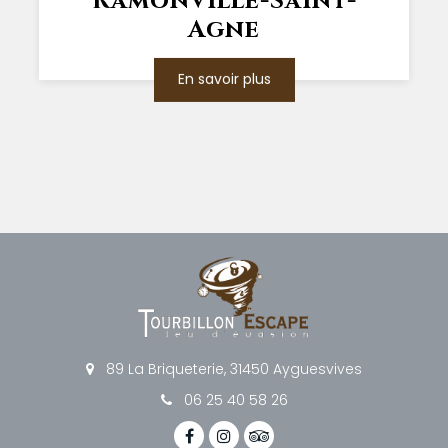
Ramonville-Saint-
Agne
En savoir plus
89 La Briqueterie, 31450 Ayguesvives
06 25 40 58 26