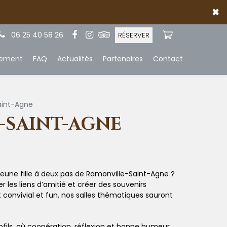
×
06 25 40 58 26
RÉSERVER
iement
FAQ
Actualités
Partenaires
Contact
aint-Agne
-SAINT-AGNE
jeune fille à deux pas de Ramonville-Saint-Agne ?
 les liens d’amitié et créer des souvenirs
nvivial et fun, nos salles thématiques sauront
fils, où coopération, réflexion et bonne humeur