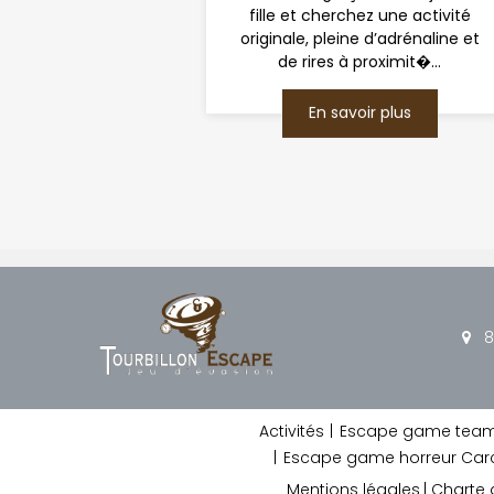
fille et cherchez une activité
originale, pleine d’adrénaline et
de rires à proximit�...
En savoir plus
8
Activités
Escape game team 
Escape game horreur Ca
Mentions légales
Charte 