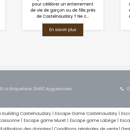
pour célébrer un enterrement
de vie de garçon ou de fille près
de Castelnaudary ? Ne c...
En savoir plus
9 La Briqueterie, 31450 Ayguesvives
0
building Castelnaudary
Escape Game Castelnaudary
Esc
rcassonne
Escape game Muret
Escape game Labège
Esca
d’utilisation des données
Conditions générales de vente
Gest