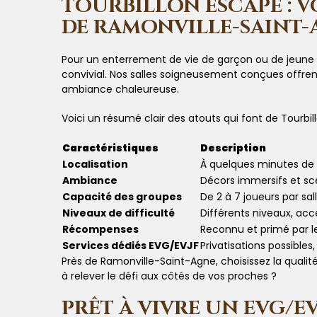
TOURBILLON ESCAPE : 
DE RAMONVILLE-SAINT-
Pour un enterrement de vie de garçon ou de jeune f
convivial. Nos salles soigneusement conçues offr
ambiance chaleureuse.
Voici un résumé clair des atouts qui font de Tourbil
Caractéristiques
Description
Localisation
À quelques minutes de 
Ambiance
Décors immersifs et scé
Capacité des groupes
De 2 à 7 joueurs par sal
Niveaux de difficulté
Différents niveaux, a
Récompenses
Reconnu et primé par l
Services dédiés EVG/EVJF
Privatisations possibles
Près de Ramonville-Saint-Agne, choisissez la qualit
à relever le défi aux côtés de vos proches ?
PRÊT À VIVRE UN EVG/E