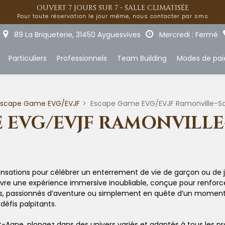
OUVERT 7 JOURS SUR 7 - SALLE CLIMATISÉE
Pour toute réservation le jour même, nous contacter par sms
89 La Briqueterie, 31450 Ayguesvives
Mercredi : Fermé
Particuliers
Professionnels
Team Building
Modes de pa
Escape Game EVG/EVJF
Escape Game EVG/EVJF Ramonville-S
 EVG/EVJF RAMONVILLE
sensations pour célébrer un enterrement de vie de garçon ou de 
vivre une expérience immersive inoubliable, conçue pour renforcer
, passionnés d’aventure ou simplement en quête d’un moment co
défis palpitants.
gne, plongez dans des univers variés et adaptés à tous les pro