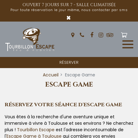
Panneau de gestion des cookies
OUVERT 7 JOURS SUR 7 - SALLE CLIMATISÉE
Pour toute réservation le jour même, nous contacter par sms
×
RÉSERVER
Accueil
Escape Game
ESCAPE GAME
RÉSERVEZ VOTRE SÉANCE D'ESCAPE GAME
Vous êtes à la recherche d'une aventure unique et
immersive à vivre à Toulouse et ses environs ? Ne cherchez
plus !
Tourbillon Escape
est l'adresse incontournable de
l'
Escape Game à Toulouse
qui comblera vos envies