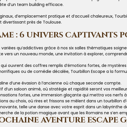
uête d’un team building efficace.
ginaux, d’emplacement pratique et d’accueil chaleureux, Tourbi
t divertissant près de Toulouse.
AME : 6 UNIVERS CAPTIVANTS 
 variées qu’addictives grâce à nos six salles thématiques soig
 vers un nouveau monde, une invitation à explorer, comprendre 
ui ouvrent des coffres remplis d’émotions fortes, de mystères
orrifiques ou de comédie décalée, Tourbillon Escape a la formul
naline d’une évasion à l’ancienne où chaque seconde compte.
f d’un saloon animé, où stratégie et rapidité seront vos meilleu
ensations fortes, une immersion glaçante qui mettra vos nerfs à
ions au choix, où rires et frissons se mêlent dans un tourbillon 
ovante, telle une danse avec votre esprit dans un labyrinthe de
echerche de la potion magique avant que les Romains ne s’en em
ROCHAINE AVENTURE ESCAPE G