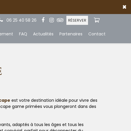
×
06 25 40 58 26
RÉSERVER
iement
FAQ
Actualités
Partenaires
Contact
E
scape
est votre destination idéale pour vivre des
d’escape game primées vous plongeront dans des
vants, adaptés à tous les âges et tous les
t convivial, parfait pour déconnecter du