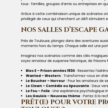
tous : familles, groupes d’amis ou entreprises en q
Grâce à cette combinaison unique de scénarios ori
privilégié de ceux qui cherchent un défi stimulant e
NOS SALLES D’ESCAPE G
Près de Toulouse, plongez dans des aventures aussi
moments hors du temps. Chaque salle est une porte
Imaginez nos scénarios comme des clés magiques q
soyez amateur de suspense historique, de frissons h
Bloc E – Prison années 1930
: Ressentez l’adré
Wanted – Western
: Transformez-vous en shéri
Le Boucher – Horreur
: Pour les amateurs de s
Le Clown – Comédie ou épouvante
: Deux vers
Le Fou – Folie
: Une expérience psychologique inn
Les Gaulois – Nouveau thème
: Partez à la r
PRÊT(E) POUR VOTRE P