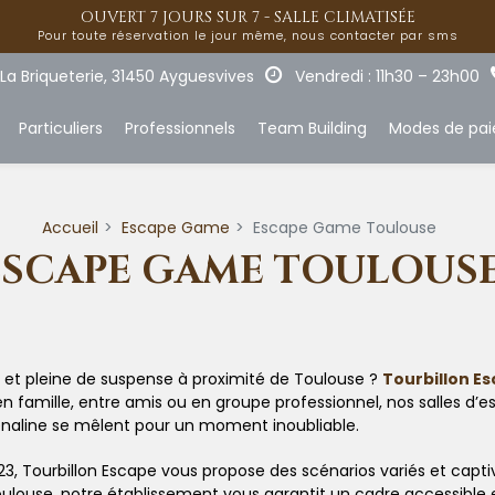
OUVERT 7 JOURS SUR 7 - SALLE CLIMATISÉE
Pour toute réservation le jour même, nous contacter par sms
La Briqueterie, 31450 Ayguesvives
Vendredi : 11h30 – 23h00
Particuliers
Professionnels
Team Building
Modes de pa
Accueil
Escape Game
Escape Game Toulouse
ESCAPE GAME TOULOUS
 et pleine de suspense à proximité de Toulouse ?
Tourbillon E
en famille, entre amis ou en groupe professionnel, nos salles 
rénaline se mêlent pour un moment inoubliable.
23, Tourbillon Escape vous propose des scénarios variés et capti
louse, notre établissement vous garantit un cadre accessible e